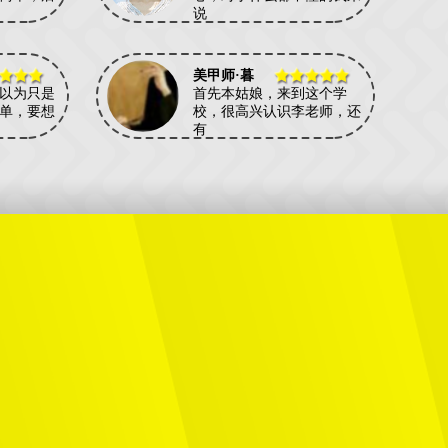
说
美甲师·暮
以为只是
首先本姑娘，来到这个学
单，要想
校，很高兴认识李老师，还
有