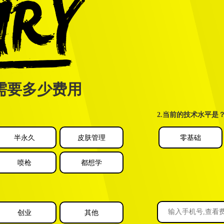
需要多少费用
2.当前的技术水平是
半永久
皮肤管理
零基础
喷枪
都想学
创业
其他