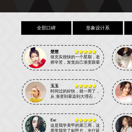
全部口碑
形象设计系
楚楚
很充实很快的一个星期，老
师辛苦，发觉自己渐变跟晕
玉玉
时间过的好快，就一周了，
从 渐变到晕染到大理石，
Esc
这是我学美甲的第三周，这
周里我学了贴甲片，光疗延