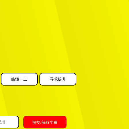
？
略懂一二
寻求提升
提交/获取学费