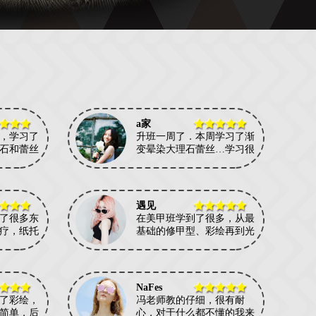
a家
，学习了
升班一周了．本周学习了渐
石和蕾丝
变晕染大理石蕾丝…学习很
遇见
了很多东
在美甲班学到了很多，从最
疗，纸托
基础的修甲型、彩绘再到光
NaFes
了彩绘，
冯老师教的仔细，很有耐
简单，后
心，对于什么都不懂的我来