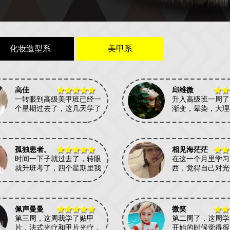
化妆造型系
美甲系
高佳
邱维微
一转眼到高级美甲班已经一
升入高级班一周了
个星期过去了，这几天学了
渐变，晕染，大理
孤独患者。
相见海茫茫
时间一下子就过去了，转眼
在这一个月里学习
就升班考了，四个星期里我
西，觉得自己对光
佩声曼曼
微笑
第三周，这周我学了贴甲
第二周了，这周学
片，法式光疗和甲片光疗，
开始的时候觉得很